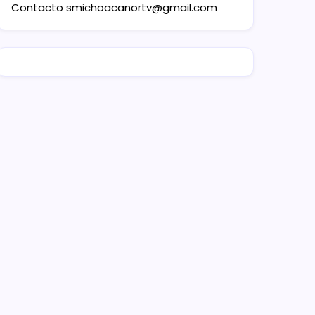
Contacto
smichoacanortv@gmail.com