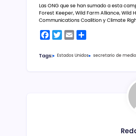
Las ONG que se han sumado a esta campan
Forest Keeper, Wild Farm Alliance, Wild 
Communications Coalition y Climate Right
F
T
E
C
a
w
m
o
c
itt
ai
m
Tags:
Estados Unidos
secretario de medi
e
er
l
p
b
ar
o
tir
o
k
Red