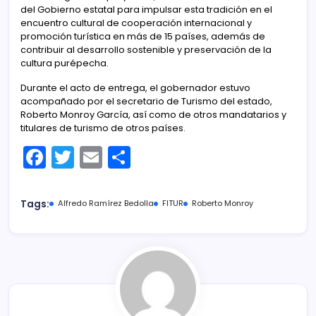
del Gobierno estatal para impulsar esta tradición en el
encuentro cultural de cooperación internacional y
promoción turística en más de 15 países, además de
contribuir al desarrollo sostenible y preservación de la
cultura purépecha.
Durante el acto de entrega, el gobernador estuvo
acompañado por el secretario de Turismo del estado,
Roberto Monroy García, así como de otros mandatarios y
titulares de turismo de otros países.
F
T
E
C
a
w
m
o
c
itt
ai
m
Tags:
Alfredo Ramírez Bedolla
FITUR
Roberto Monroy
e
er
l
p
b
ar
o
tir
o
k