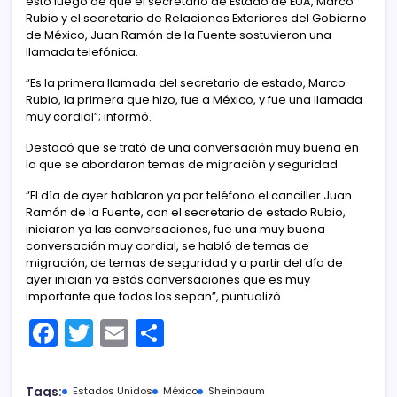
esto luego de que el secretario de Estado de EUA, Marco
Rubio y el secretario de Relaciones Exteriores del Gobierno
de México, Juan Ramón de la Fuente sostuvieron una
llamada telefónica.
“Es la primera llamada del secretario de estado, Marco
Rubio, la primera que hizo, fue a México, y fue una llamada
muy cordial”; informó.
Destacó que se trató de una conversación muy buena en
la que se abordaron temas de migración y seguridad.
“El día de ayer hablaron ya por teléfono el canciller Juan
Ramón de la Fuente, con el secretario de estado Rubio,
iniciaron ya las conversaciones, fue una muy buena
conversación muy cordial, se habló de temas de
migración, de temas de seguridad y a partir del día de
ayer inician ya estás conversaciones que es muy
importante que todos los sepan”, puntualizó.
F
T
E
C
a
w
m
o
c
itt
ai
m
Tags:
Estados Unidos
México
Sheinbaum