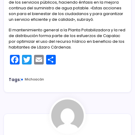
de los servicios públicos, haciendo énfasis en la mejora
continua del suministro de agua potable. «Estas acciones
son para el bienestar de los ciudadanos y para garantizar
un servicio eficiente y de calidad», subrayó.
El mantenimiento general a la Planta Potabilizadora y la red
de distribución forma parte de los esfuerzos de Capalac
por optimizar el uso del recurso hídrico en beneficio de los
habitantes de Lázaro Cárdenas.
F
T
E
C
a
w
m
o
c
itt
ai
m
Tags:
Michoacán
e
er
l
p
b
ar
o
tir
o
k