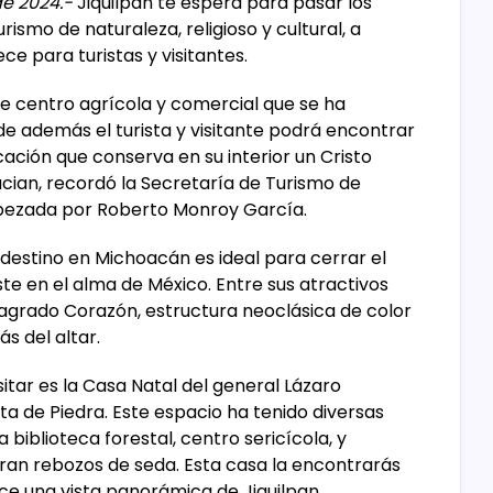
de 2024.-
Jiquilpan te espera para pasar los
smo de naturaleza, religioso y cultural, a
ce para turistas y visitantes.
e centro agrícola y comercial que se ha
de además el turista y visitante podrá encontrar
ación que conserva en su interior un Cristo
cian, recordó la Secretaría de Turismo de
bezada por Roberto Monroy García.
 destino en Michoacán es ideal para cerrar el
te en el alma de México. Entre sus atractivos
agrado Corazón, estructura neoclásica de color
s del altar.
itar es la Casa Natal del general Lázaro
a de Piedra. Este espacio ha tenido diversas
 biblioteca forestal, centro sericícola, y
ran rebozos de seda. Esta casa la encontrarás
ce una vista panorámica de Jiquilpan.