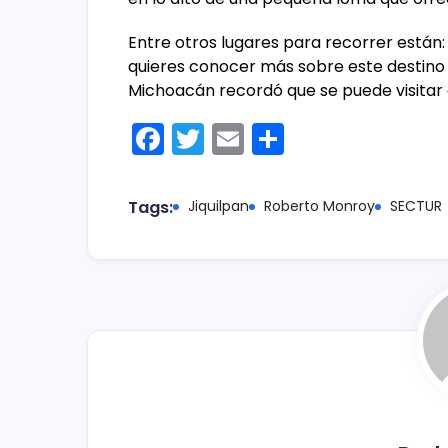
Entre otros lugares para recorrer están:
quieres conocer más sobre este destino u
Michoacán recordó que se puede visitar 
F
T
E
C
a
w
m
o
c
itt
ai
m
Tags:
Jiquilpan
Roberto Monroy
SECTUR
e
er
l
p
b
ar
o
tir
o
k