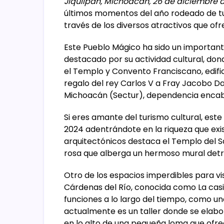
Jiquilpan, Michoacán, 26 de diciembre 
últimos momentos del año rodeado de turi
través de los diversos atractivos que ofre
Este Pueblo Mágico ha sido un important
destacado por su actividad cultural, don
el Templo y Convento Franciscano, edific
regalo del rey Carlos V a Fray Jacobo Da
Michoacán (Sectur), dependencia enca
Si eres amante del turismo cultural, este
2024 adentrándote en la riqueza que exis
arquitectónicos destaca el Templo del S
rosa que alberga un hermoso mural detrá
Otro de los espacios imperdibles para vis
Cárdenas del Río, conocida como La casit
funciones a lo largo del tiempo, como una
actualmente es un taller donde se elabo
en lo alto de una pequeña loma que ofre