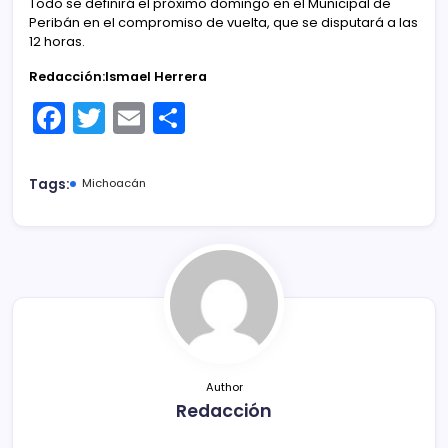
Todo se definirá el próximo domingo en el Municipal de
Peribán en el compromiso de vuelta, que se disputará a las
12 horas.
Redacción:Ismael Herrera
F
T
E
C
a
w
m
o
c
itt
ai
m
Tags:
Michoacán
e
er
l
p
b
ar
o
tir
o
k
Author
Redacción