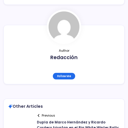
e
er
l
p
b
ar
o
tir
o
k
Author
Redacción
Follow Me
Other Articles
Previous
Dupla de Marco Hernández y Ricardo
Cordero triunfan en el Big White Winter Rally