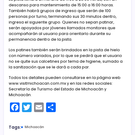
descanso para mantenimiento de 15:00 a 16:00 horas.
También habrá grupos de ingreso que serán de 100
personas por turno, terminando sus 30 minutos dentro,
ingresa el siguiente grupo. Quienes no sepan patinar,
serán apoyados por jóvenes llamados monitores que
acompañarán al usuario para orientarlo durante su
permanencia dentro de la pista.
Los patines también serán brindados en la pista de hielo
con número variados, por lo que se pedirá que el usuario
no se quite sus calcetines por tema de higiene, sumado a
la sanitización que se le dará a cada par.
Todos los detalles pueden consultarse en la página web
www.visitmichoacan.com.mx y en las redes sociales:
Secretaría de Turismo del Estado de Michoacán y
Michoacán.
F
T
E
C
a
w
m
o
c
itt
ai
m
Tags:
Michoacán