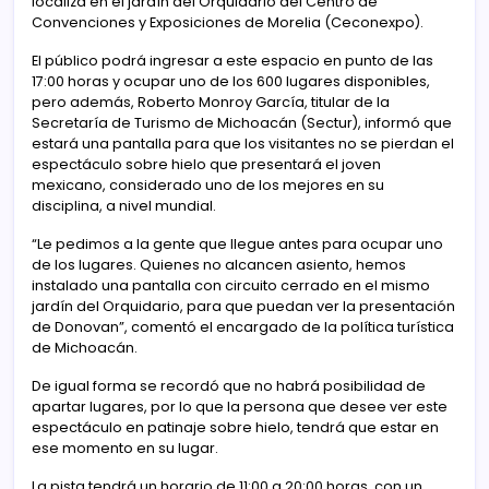
localiza en el jardín del Orquidario del Centro de
Convenciones y Exposiciones de Morelia (Ceconexpo).
El público podrá ingresar a este espacio en punto de las
17:00 horas y ocupar uno de los 600 lugares disponibles,
pero además, Roberto Monroy García, titular de la
Secretaría de Turismo de Michoacán (Sectur), informó que
estará una pantalla para que los visitantes no se pierdan el
espectáculo sobre hielo que presentará el joven
mexicano, considerado uno de los mejores en su
disciplina, a nivel mundial.
“Le pedimos a la gente que llegue antes para ocupar uno
de los lugares. Quienes no alcancen asiento, hemos
instalado una pantalla con circuito cerrado en el mismo
jardín del Orquidario, para que puedan ver la presentación
de Donovan”, comentó el encargado de la política turística
de Michoacán.
De igual forma se recordó que no habrá posibilidad de
apartar lugares, por lo que la persona que desee ver este
espectáculo en patinaje sobre hielo, tendrá que estar en
ese momento en su lugar.
La pista tendrá un horario de 11:00 a 20:00 horas, con un