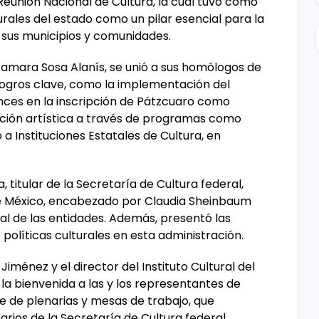
eunión Nacional de Cultura, la cual tuvo como
turales del estado como un pilar esencial para la
e sus municipios y comunidades.
Tamara Sosa Alanís, se unió a sus homólogos de
 logros clave, como la implementación del
nces en la inscripción de Pátzcuaro como
eación artística a través de programas como
Instituciones Estatales de Cultura, en
, titular de la Secretaría de Cultura federal,
e México, encabezado por Claudia Sheinbaum
ural de las entidades. Además, presentó las
políticas culturales en esta administración.
ménez y el director del Instituto Cultural del
 la bienvenida a las y los representantes de
de de plenarias y mesas de trabajo, que
rios de la Secretaría de Cultura federal.