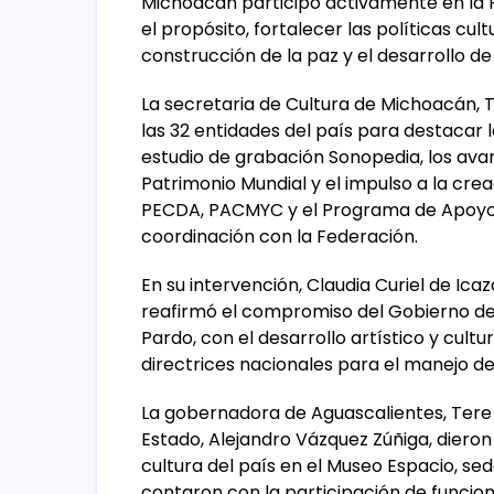
Michoacán participó activamente en la R
el propósito, fortalecer las políticas cul
construcción de la paz y el desarrollo d
La secretaria de Cultura de Michoacán, 
las 32 entidades del país para destacar
estudio de grabación Sonopedia, los ava
Patrimonio Mundial y el impulso a la cr
PECDA, PACMYC y el Programa de Apoyo a 
coordinación con la Federación.
En su intervención, Claudia Curiel de Icaza
reafirmó el compromiso del Gobierno d
Pardo, con el desarrollo artístico y cult
directrices nacionales para el manejo de 
La gobernadora de Aguascalientes, Tere Ji
Estado, Alejandro Vázquez Zúñiga, dieron
cultura del país en el Museo Espacio, se
contaron con la participación de funciona