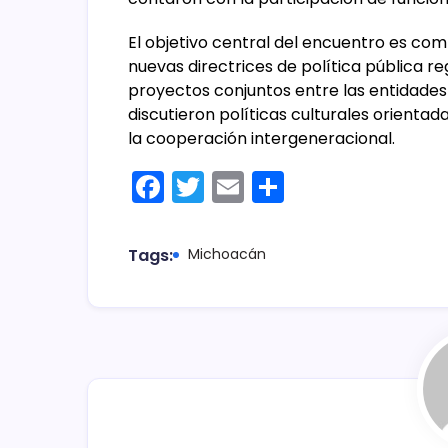
El objetivo central del encuentro es com
nuevas directrices de política pública re
proyectos conjuntos entre las entidades 
discutieron políticas culturales orientada
la cooperación intergeneracional.
F
T
E
C
a
w
m
o
c
itt
ai
m
Tags:
Michoacán
e
er
l
p
b
ar
o
tir
o
k