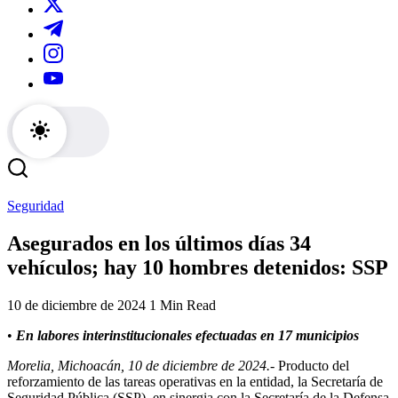
/
las
a
noticias
las
https://www.tiktok.com/@sistema.michoacano?
locales
noticias
_r=1&_t=ZS-
y
locales
https://www.instagram.com/sistema.michoacano?
96a0qhG5we1
actividades
y
igsh=MThxMmFoOWI5enZ3dA==
https://youtube.com/@smichoacano?
de
actividades
si=USYJvLW5p3fCXs4Z
la
de
región.
la
región.
Seguridad
Asegurados en los últimos días 34
vehículos; hay 10 hombres detenidos: SSP
10 de diciembre de 2024
1 Min Read
•
En labores interinstitucionales efectuadas en 17 municipios
Morelia, Michoacán, 10 de diciembre de 2024.-
Producto del
reforzamiento de las tareas operativas en la entidad, la Secretaría de
Seguridad Pública (SSP), en sinergia con la Secretaría de la Defensa