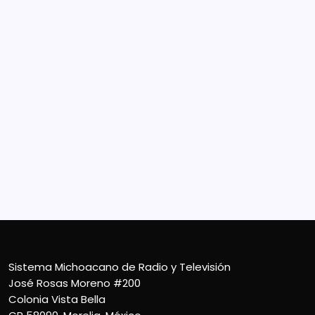
Sistema Michoacano de Radio y Televisión
José Rosas Moreno #200
Colonia Vista Bella
CP 58090, Morelia, México
Teléfono (01) 4431136900
Contacto
smichoacanortv@gmail.com
Sistema Michoacano de Radio y Televisión
José Rosas Moreno #200
Colonia Vista Bella