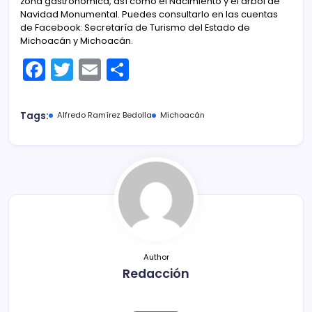
zona gastronómica, así como el Nacimiento y el árbol de
Navidad Monumental. Puedes consultarlo en las cuentas
de Facebook: Secretaría de Turismo del Estado de
Michoacán y Michoacán.
F
T
E
C
a
w
m
o
c
itt
ai
m
Tags:
Alfredo Ramírez Bedolla
Michoacán
e
er
l
p
b
ar
o
tir
o
k
Author
Redacción