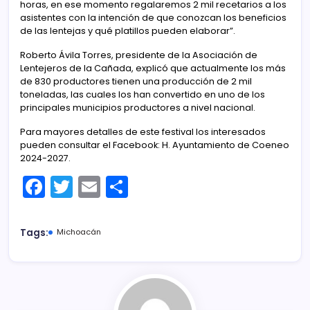
horas, en ese momento regalaremos 2 mil recetarios a los
asistentes con la intención de que conozcan los beneficios
de las lentejas y qué platillos pueden elaborar”.
Roberto Ávila Torres, presidente de la Asociación de
Lentejeros de la Cañada, explicó que actualmente los más
de 830 productores tienen una producción de 2 mil
toneladas, las cuales los han convertido en uno de los
principales municipios productores a nivel nacional.
Para mayores detalles de este festival los interesados
pueden consultar el Facebook: H. Ayuntamiento de Coeneo
2024-2027.
F
T
E
C
a
w
m
o
c
itt
ai
m
Tags:
Michoacán
e
er
l
p
b
ar
o
tir