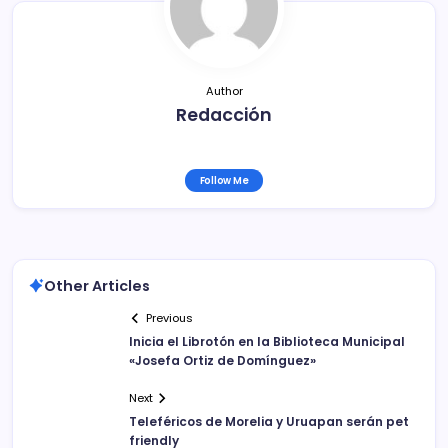
o
k
Author
Redacción
Follow Me
Other Articles
Previous
Inicia el Librotón en la Biblioteca Municipal
«Josefa Ortiz de Domínguez»
Next
Teleféricos de Morelia y Uruapan serán pet
friendly