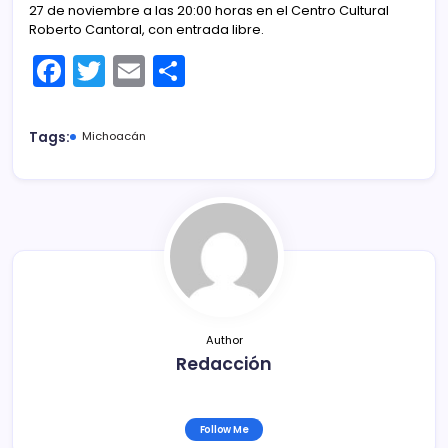
27 de noviembre a las 20:00 horas en el Centro Cultural
Roberto Cantoral, con entrada libre.
F
T
E
C
a
w
m
o
c
itt
ai
m
Tags:
Michoacán
e
er
l
p
b
ar
o
tir
o
k
Author
Redacción
Follow Me