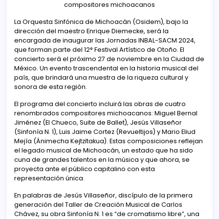
compositores michoacanos
La Orquesta Sinfónica de Michoacán (Osidem), bajo la
dirección del maestro Enrique Diemecke, será la
encargada de inaugurar las Jornadas INBAL-SACM 2024,
que forman parte del 12° Festival Artístico de Otoño. El
concierto será el próximo 27 de noviembre en la Ciudad de
México. Un evento trascendental en la historia musical del
país, que brindará una muestra de la riqueza cultural y
sonora de esta región.
El programa del concierto incluirá las obras de cuatro
renombrados compositores michoacanos: Miguel Bernal
Jiménez (El Chueco, Suite de Ballet), Jesús Villaseñor
(Sinfonía N. 1), Luis Jaime Cortez (Revueltijos) y Mario Eliud
Mejía (Ánimecha Kejtzïtakua). Estas composiciones reflejan
el legado musical de Michoacán, un estado que ha sido
cuna de grandes talentos en la música y que ahora, se
proyecta ante el público capitalino con esta
representación única.
En palabras de Jesús Villaseñor, discípulo de la primera
generación del Taller de Creación Musical de Carlos
Chávez, su obra Sinfonía N. 1 es “de cromatismo libre”, una