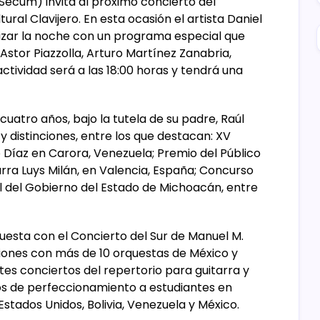
Secum) invita al próximo concierto del
ural Clavijero. En esta ocasión el artista Daniel
zar la noche con un programa especial que
stor Piazzolla, Arturo Martínez Zanabria,
tividad será a las 18:00 horas y tendrá una
cuatro años, bajo la tutela de su padre, Raúl
 distinciones, entre los que destacan: XV
o Díaz en Carora, Venezuela; Premio del Público
rra Luys Milán, en Valencia, España; Concurso
il del Gobierno del Estado de Michoacán, entre
uesta con el Concierto del Sur de Manuel M.
iones con más de 10 orquestas de México y
es conciertos del repertorio para guitarra y
os de perfeccionamiento a estudiantes en
 Estados Unidos, Bolivia, Venezuela y México.