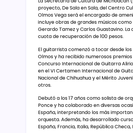
La Secretaría de Cultura de Michoacán (
proyecto, De Sala en Sala, del Centro Cult
Olmos Vega será el encargado de ameni
incluye obras de grandes músicos como A
Gerardo Tamez y Carlos Guastavino. La ac
cuota de recuperación de 100 pesos.
El guitarrista comenzó a tocar desde los 
Olmos y ha recibido numerosos premios y
Concurso Internacional de Guitarra Aliri
en el VI Certamen Internacional de Guita
Nacional de Chihuahua y el Mérito Juven
otros.
Debutó a los 17 años como solista de orq
Ponce y ha colaborado en diversas ocas
España, interpretando los más important
orquesta. Además, ha desarrollado curs
España, Francia, Italia, República Checa,