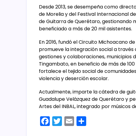
Desde 2013, se desempeña como director a
de Morelia y del Festival Internacional d
de Guitarra de Querétaro, gestionando m
beneficiado a más de 20 mil asistentes.
En 2016, fundó el Circuito Michoacano d
promueve la integración social a través 
gestiones y colaboraciones, municipios 
Tingambato, en beneficio de más de 100 ni
fortalece el tejido social de comunidade
violencia y deserción escolar.
Actualmente, imparte la cátedra de guit
Guadalupe Velázquez de Querétaro y per
Artes del INBAL, integrado por músicos de
F
T
E
C
a
w
m
o