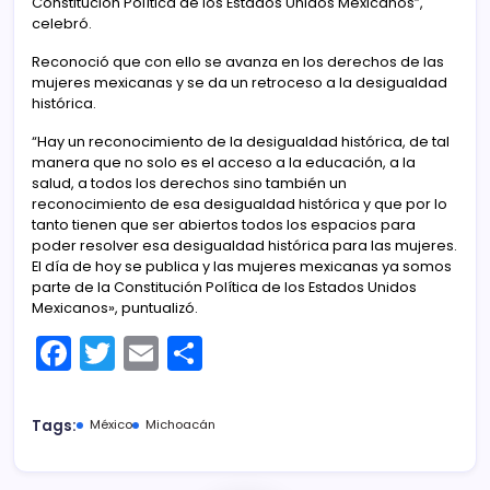
Constitución Política de los Estados Unidos Mexicanos”,
celebró.
Reconoció que con ello se avanza en los derechos de las
mujeres mexicanas y se da un retroceso a la desigualdad
histórica.
“Hay un reconocimiento de la desigualdad histórica, de tal
manera que no solo es el acceso a la educación, a la
salud, a todos los derechos sino también un
reconocimiento de esa desigualdad histórica y que por lo
tanto tienen que ser abiertos todos los espacios para
poder resolver esa desigualdad histórica para las mujeres.
El día de hoy se publica y las mujeres mexicanas ya somos
parte de la Constitución Política de los Estados Unidos
Mexicanos», puntualizó.
F
T
E
C
a
w
m
o
c
itt
ai
m
Tags:
México
Michoacán
e
er
l
p