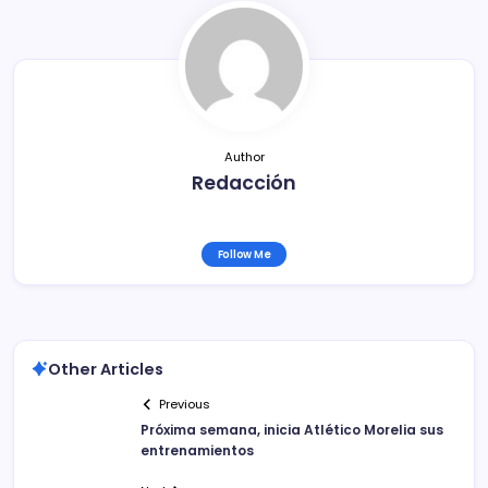
b
ar
o
tir
o
k
Author
Redacción
Follow Me
Other Articles
Previous
Próxima semana, inicia Atlético Morelia sus
entrenamientos