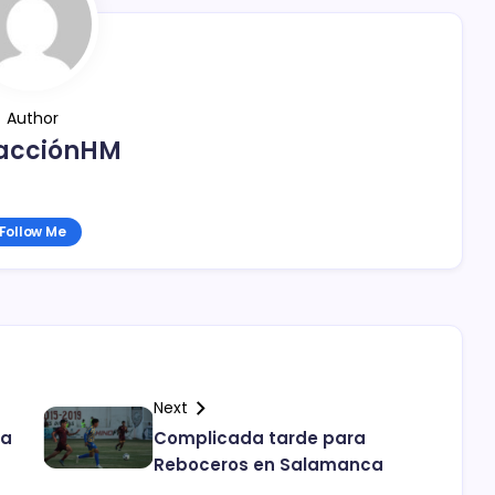
Author
acciónHM
Follow Me
Next
ma
Complicada tarde para
Reboceros en Salamanca