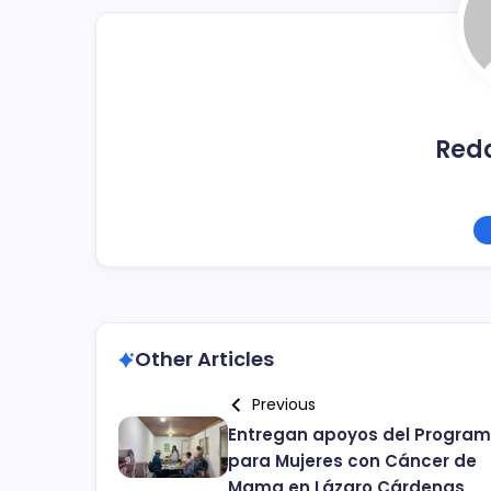
o
k
Red
Other Articles
Previous
Entregan apoyos del Progra
para Mujeres con Cáncer de
Mama en Lázaro Cárdenas