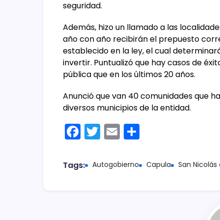
seguridad.
Además, hizo un llamado a las localidad
año con año recibirán el prepuesto cor
establecido en la ley, el cual determin
invertir. Puntualizó que hay casos de éx
pública que en los últimos 20 años.
Anunció que van 40 comunidades que han
diversos municipios de la entidad.
F
T
E
C
a
w
m
o
c
itt
ai
m
Tags:
Autogobierno
Capula
San Nicolás
e
er
l
p
b
ar
o
tir