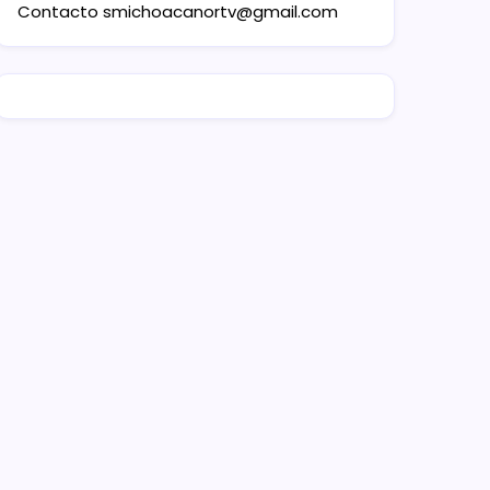
Contacto
smichoacanortv@gmail.com