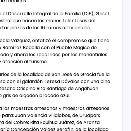
de técnicas.
l Desarrollo Integral de la Familia (DIF), Grisel
estral que hacen las manos talentosas del
portar piezas de las 16 ramas artesanales
rreola Vázquez, enfatizó el compromiso que tiene
o Ramírez Bedolla con el Pueblo Mágico de
do y ahora los recorridos por los manantiales
atención al turismo.
os de la localidad de San José de Gracia fue la
o con el galardón Teresa Dávalos con una piña
artesana Crispina Rita Santiago de Angahuan
 gris de algodón brocado azul.
a las maestras artesanas y maestros artesanos
para: Juan Valencia Villalobos, de Uruapan;
ra del Cobre; Rita Equihua Juárez, de Aranza;
ría Concepción Valdez Serafín, de la localidad