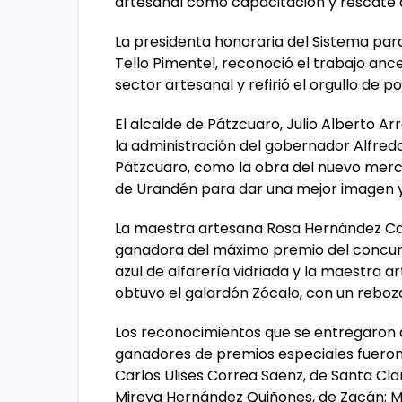
artesanal como capacitación y rescate 
La presidenta honoraria del Sistema para e
Tello Pimentel, reconoció el trabajo anc
sector artesanal y refirió el orgullo de 
El alcalde de Pátzcuaro, Julio Alberto A
la administración del gobernador Alfred
Pátzcuaro, como la obra del nuevo merca
de Urandén para dar una mejor imagen y 
La maestra artesana Rosa Hernández Carl
ganadora del máximo premio del concurs
azul de alfarería vidriada y la maestra 
obtuvo el galardón Zócalo, con un rebozo
Los reconocimientos que se entregaron 
ganadores de premios especiales fueron 
Carlos Ulises Correa Saenz, de Santa Cla
Mireya Hernández Quiñones, de Zacán; Ma