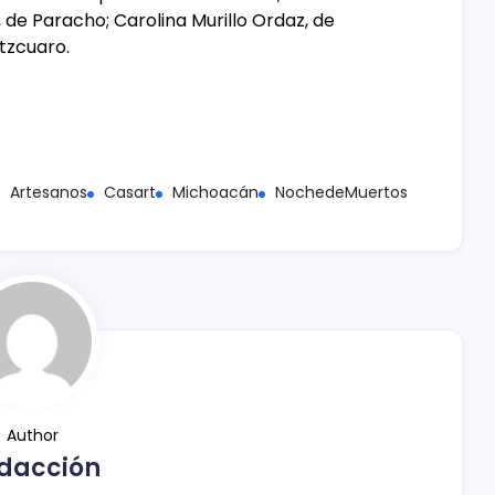
 de Paracho; Carolina Murillo Ordaz, de
tzcuaro.
Artesanos
Casart
Michoacán
NochedeMuertos
Author
dacción