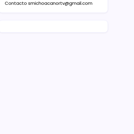
Contacto
smichoacanortv@gmail.com