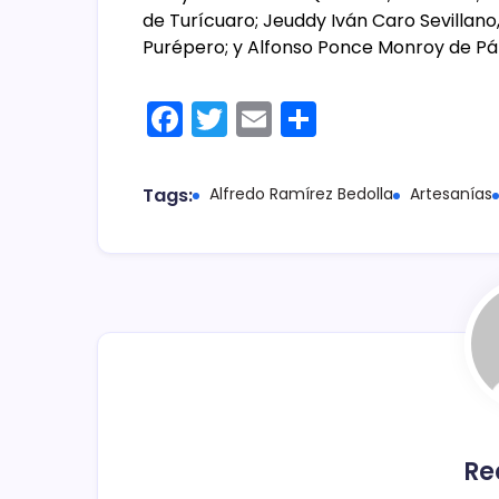
de Turícuaro; Jeuddy Iván Caro Sevillano,
Purépero; y Alfonso Ponce Monroy de Pá
F
T
E
C
a
w
m
o
c
itt
ai
m
Tags:
Alfredo Ramírez Bedolla
Artesanías
e
er
l
p
b
ar
o
tir
o
k
Re