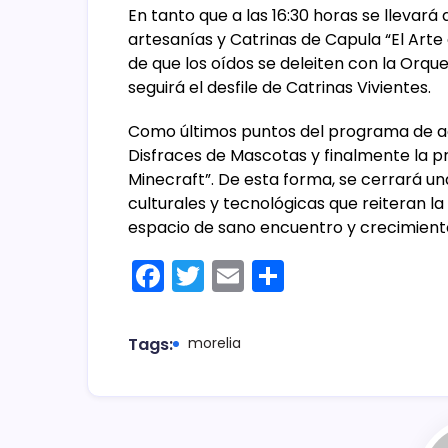
En tanto que a las 16:30 horas se llevará
artesanías y Catrinas de Capula “El Arte 
de que los oídos se deleiten con la Orque
seguirá el desfile de Catrinas Vivientes.
Como últimos puntos del programa de ac
Disfraces de Mascotas y finalmente la p
Minecraft”. De esta forma, se cerrará una
culturales y tecnológicas que reiteran la
espacio de sano encuentro y crecimiento 
F
T
E
C
a
w
m
o
c
itt
ai
m
Tags:
morelia
e
er
l
p
b
ar
o
tir