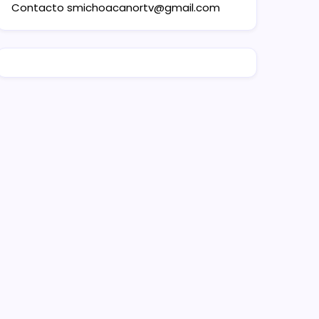
Contacto
smichoacanortv@gmail.com