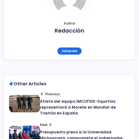
k
Author
Redacción
Follow Me
Other Articles
Previous
Atleta del equipo IMCUFIDE-Squirtles
representará a Morelia en Mundial de
Triatlón en España
Next
Presupuesto pleno a la Universidad
Michoacana, compromete el gobernador