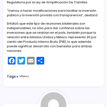
Regulatoria por la Ley de Simplificación De Trámites.
“Vamos a hacer modificaciones para facilitar la inversión
pública y la inversión privada con transparencia”, destacó.
Enfatizó que este tipo de reuniones bilaterales son
indispensables, no sólo para dar confianza sobre las
inversiones que se realizan en el país, también porque la
relación entre Estados Unidos y México representa 30 por
ciento del Producto Interno Bruto (PIB), lo que además
puede significar desarrollo con bienestar para ambas
naciones.
F
T
E
C
a
w
m
o
c
itt
ai
m
Tags:
México
e
er
l
p
b
ar
o
tir
o