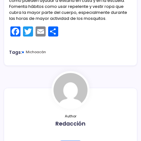
cómo pueden ayudar a evitarla en casa y en la escuela.
Fomenta hábitos como usar repelente y vestir ropa que
cubra la mayor parte del cuerpo, especialmente durante
las horas de mayor actividad de los mosquitos.
F
T
E
C
a
w
m
o
c
itt
ai
m
Tags:
Michoacán
e
er
l
p
b
ar
o
tir
o
k
Author
Redacción