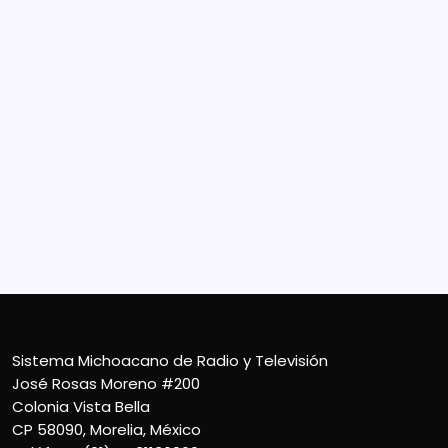
Sistema Michoacano de Radio y Televisión
José Rosas Moreno #200
Colonia Vista Bella
CP 58090, Morelia, México
Teléfono (01) 4431136900
Contacto
smichoacanortv@gmail.com
Sistema Michoacano de Radio y Televisión
José Rosas Moreno #200
Colonia Vista Bella
CP 58090, Morelia, México