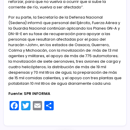
reforzar, para que no vuelva a ocurrir que si sube la
corriente de río, vuelva a ser afectado”.
Por su parte, la Secretaría de la Defensa Nacional
(Sedena) informó que personal del Ejército, Fuerza Aérea y
la Guardia Nacional continúan aplicando los Planes GN-A y
DN-III-E en su fase de recuperación para apoyar a las
personas que resultaron afectadas por el paso del
huracán «John», en los estados de Oaxaca, Guerrero,
Colima y Michoacán, con la movilización de: más de 13 mil
agentes y militares, el apoyo de más de 775 automotores;
la movilización de siete aeronaves, tres aviones de carga y
cuatro helicópteros; la distribución de más de 19 mil
despensas y 70 mil litros de agua; la preparación de más
de 15 mil comidas calientes, y el apoyo con tres plantas que
potabilizan 10 mil litros de agua diariamente cada una.
Fuente: SPR INFORMA
F
T
E
C
a
w
m
o
c
itt
ai
m