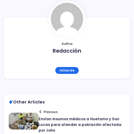
e
er
l
p
b
ar
o
tir
o
k
Author
Redacción
Follow Me
Other Articles
Previous
Envían insumos médicos a Huetamo y San
Lucas para atender a población afectada
por John