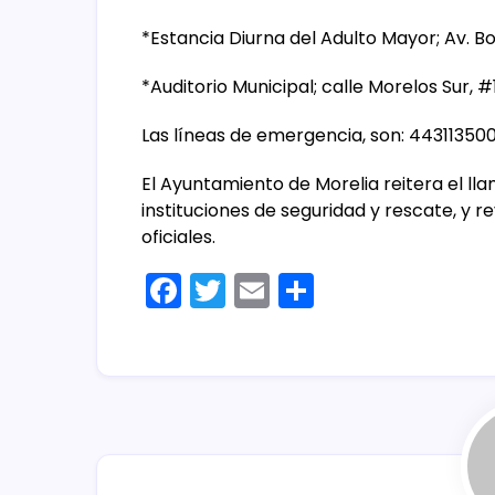
*Estancia Diurna del Adulto Mayor; Av. B
*Auditorio Municipal; calle Morelos Sur, 
Las líneas de emergencia, son: 443113500
El Ayuntamiento de Morelia reitera el ll
instituciones de seguridad y rescate, y r
oficiales.
F
T
E
C
a
w
m
o
c
itt
ai
m
e
er
l
p
b
ar
o
tir