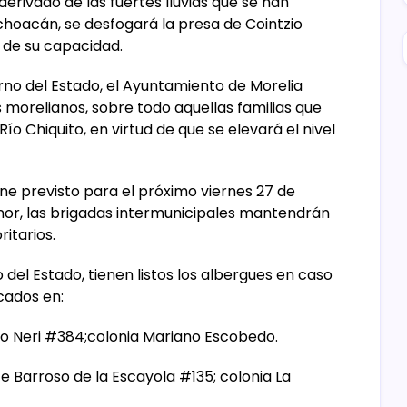
erivado de las fuertes lluvias que se han
choacán, se desfogará la presa de Cointzio
 de su capacidad.
no del Estado, el Ayuntamiento de Morelia
s morelianos, sobre todo aquellas familias que
ío Chiquito, en virtud de que se elevará el nivel
ene previsto para el próximo viernes 27 de
enor, las brigadas intermunicipales mantendrán
itarios.
del Estado, tienen listos los albergues en caso
cados en:
io Neri #384;colonia Mariano Escobedo.
te Barroso de la Escayola #135; colonia La