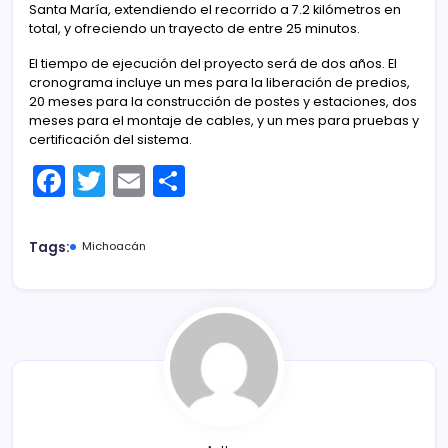
Santa María, extendiendo el recorrido a 7.2 kilómetros en
total, y ofreciendo un trayecto de entre 25 minutos.
El tiempo de ejecución del proyecto será de dos años. El
cronograma incluye un mes para la liberación de predios,
20 meses para la construcción de postes y estaciones, dos
meses para el montaje de cables, y un mes para pruebas y
certificación del sistema.
F
T
E
C
a
w
m
o
c
itt
ai
m
Tags:
Michoacán
e
er
l
p
b
ar
o
tir
o
k