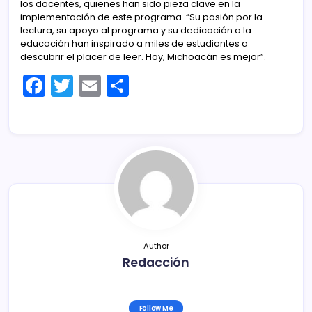
los docentes, quienes han sido pieza clave en la
implementación de este programa. “Su pasión por la
lectura, su apoyo al programa y su dedicación a la
educación han inspirado a miles de estudiantes a
descubrir el placer de leer. Hoy, Michoacán es mejor”.
F
T
E
C
a
w
m
o
c
itt
ai
m
e
er
l
p
b
ar
o
tir
o
k
Author
Redacción
Follow Me