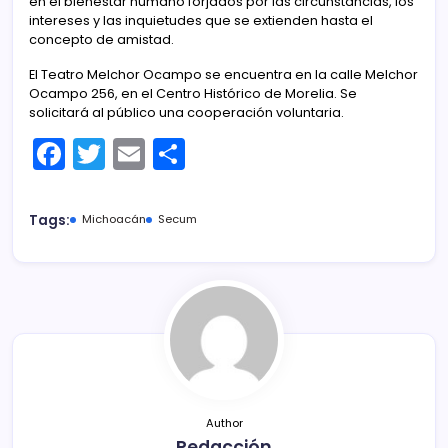
en el bienestar humano forjados por las circunstancias, los
intereses y las inquietudes que se extienden hasta el
concepto de amistad.
El Teatro Melchor Ocampo se encuentra en la calle Melchor
Ocampo 256, en el Centro Histórico de Morelia. Se
solicitará al público una cooperación voluntaria.
F
T
E
C
a
w
m
o
c
itt
ai
m
Tags:
Michoacán
Secum
e
er
l
p
b
ar
o
tir
o
k
Author
Redacción