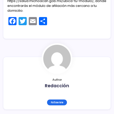
https://salud.michoacan.gob.mx/ubica-tu-modulo/, donde
encontrarás el módulo de afiliación más cercano a tu
domicilio.
F
T
E
C
a
w
m
o
c
itt
ai
m
e
er
l
p
b
ar
o
tir
o
k
Author
Redacción
Follow Me