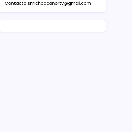
Contacto
smichoacanortv@gmail.com