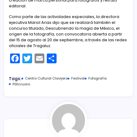
creación de marca personal para fotógrafos y retrato
editorial.
Como parte de las actividades especiales, la directora
ejecutiva Mariol Arias dijo que se realizará también el
concurso titulado, Descubriendo la magia de México, el
origen de la fotografía, con convocatoria abierta a partir
del 15 de agosto al 20 de septiembre, a través de las redes
oficiales de Tragaluz.
F
T
E
C
a
w
m
o
c
itt
ai
m
Tags:
Centro Cultural Clavijero
Festival
Fotografía
e
er
l
p
Pátzcuaro .
b
ar
o
tir
o
k