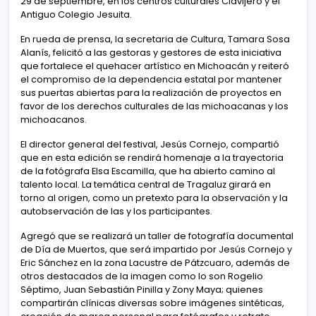
29 de septiembre, en los centros culturales Clavijero y el
Antiguo Colegio Jesuita.
En rueda de prensa, la secretaria de Cultura, Tamara Sosa
Alanís, felicitó a las gestoras y gestores de esta iniciativa
que fortalece el quehacer artístico en Michoacán y reiteró
el compromiso de la dependencia estatal por mantener
sus puertas abiertas para la realización de proyectos en
favor de los derechos culturales de las michoacanas y los
michoacanos.
El director general del festival, Jesús Cornejo, compartió
que en esta edición se rendirá homenaje a la trayectoria
de la fotógrafa Elsa Escamilla, que ha abierto camino al
talento local. La temática central de Tragaluz girará en
torno al origen, como un pretexto para la observación y la
autobservación de las y los participantes.
Agregó que se realizará un taller de fotografía documental
de Día de Muertos, que será impartido por Jesús Cornejo y
Eric Sánchez en la zona Lacustre de Pátzcuaro, además de
otros destacados de la imagen como lo son Rogelio
Séptimo, Juan Sebastián Pinilla y Zony Maya; quienes
compartirán clínicas diversas sobre imágenes sintéticas,