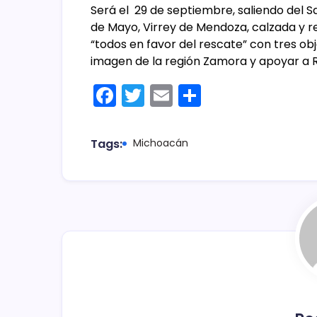
Será el 29 de septiembre, saliendo del S
de Mayo, Virrey de Mendoza, calzada y re
“todos en favor del rescate” con tres ob
imagen de la región Zamora y apoyar a 
F
T
E
C
a
w
m
o
c
itt
ai
m
Tags:
Michoacán
e
er
l
p
b
ar
o
tir
o
k