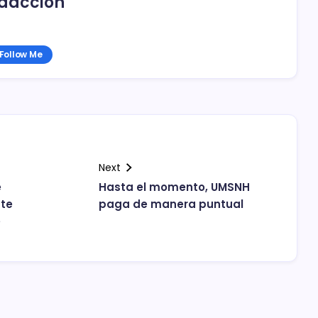
dacción
Follow Me
Next
e
Hasta el momento, UMSNH
nte
paga de manera puntual
e