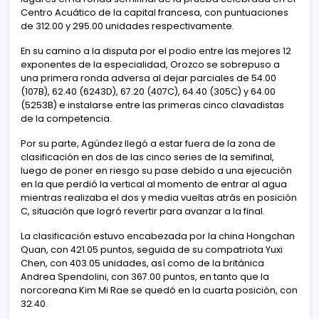
Centro Acuático de la capital francesa, con puntuaciones
de 312.00 y 295.00 unidades respectivamente.
En su camino a la disputa por el podio entre las mejores 12
exponentes de la especialidad, Orozco se sobrepuso a
una primera ronda adversa al dejar parciales de 54.00
(107B), 62.40 (6243D), 67.20 (407C), 64.40 (305C) y 64.00
(5253B) e instalarse entre las primeras cinco clavadistas
de la competencia.
Por su parte, Agúndez llegó a estar fuera de la zona de
clasificación en dos de las cinco series de la semifinal,
luego de poner en riesgo su pase debido a una ejecución
en la que perdió la vertical al momento de entrar al agua
mientras realizaba el dos y media vueltas atrás en posición
C, situación que logró revertir para avanzar a la final.
La clasificación estuvo encabezada por la china Hongchan
Quan, con 421.05 puntos, seguida de su compatriota Yuxi
Chen, con 403.05 unidades, así como de la británica
Andrea Spendolini, con 367.00 puntos, en tanto que la
norcoreana Kim Mi Rae se quedó en la cuarta posición, con
32.40.