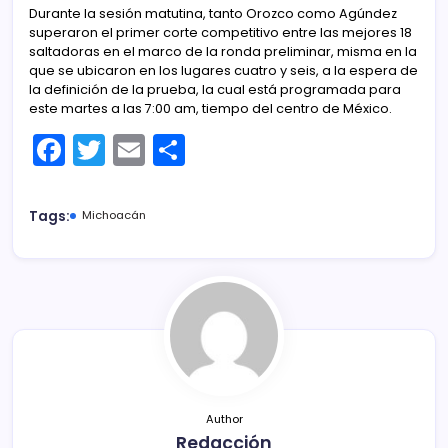
Durante la sesión matutina, tanto Orozco como Agúndez
superaron el primer corte competitivo entre las mejores 18
saltadoras en el marco de la ronda preliminar, misma en la
que se ubicaron en los lugares cuatro y seis, a la espera de
la definición de la prueba, la cual está programada para
este martes a las 7:00 am, tiempo del centro de México.
F
T
E
C
a
w
m
o
c
itt
ai
m
Tags:
Michoacán
e
er
l
p
b
ar
o
tir
o
k
Author
Redacción