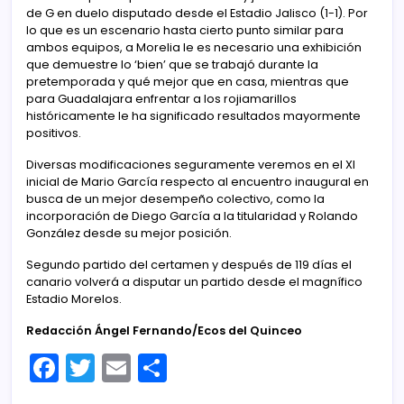
de G en duelo disputado desde el Estadio Jalisco (1-1). Por
lo que es un escenario hasta cierto punto similar para
ambos equipos, a Morelia le es necesario una exhibición
que demuestre lo ‘bien’ que se trabajó durante la
pretemporada y qué mejor que en casa, mientras que
para Guadalajara enfrentar a los rojiamarillos
históricamente le ha significado resultados mayormente
positivos.
Diversas modificaciones seguramente veremos en el XI
inicial de Mario García respecto al encuentro inaugural en
busca de un mejor desempeño colectivo, como la
incorporación de Diego García a la titularidad y Rolando
González desde su mejor posición.
Segundo partido del certamen y después de 119 días el
canario volverá a disputar un partido desde el magnífico
Estadio Morelos.
Redacción Ángel Fernando/Ecos del Quinceo
F
T
E
C
a
w
m
o