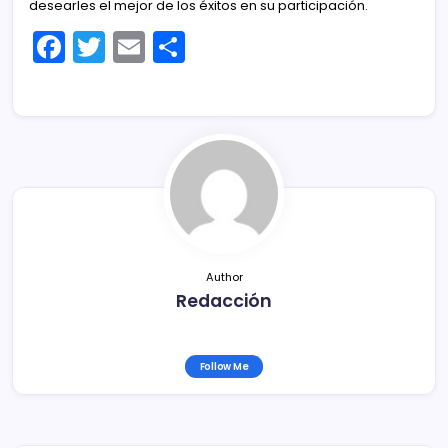
desearles el mejor de los éxitos en su participación.
F
T
E
C
a
w
m
o
c
itt
ai
m
e
er
l
p
b
ar
o
tir
o
k
Author
Redacción
Follow Me