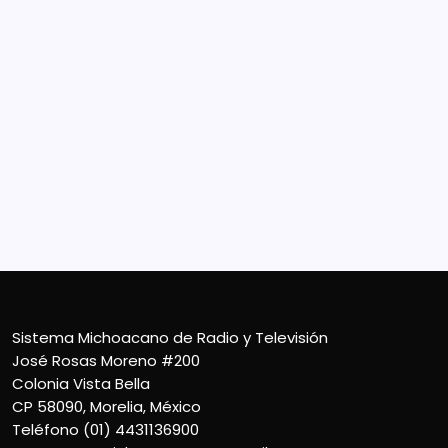
Sistema Michoacano de Radio y Televisión
José Rosas Moreno #200
Colonia Vista Bella
CP 58090, Morelia, México
Teléfono (01) 4431136900
Contacto
smichoacanortv@gmail.com
Sistema Michoacano de Radio y Televisión
José Rosas Moreno #200
Colonia Vista Bella
CP 58090, Morelia, México
Teléfono (01) 4431136900