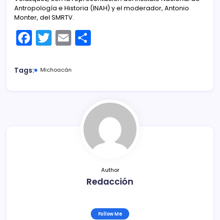
Antropología e Historia (INAH) y el moderador, Antonio
Monter, del SMRTV.
F
T
E
C
a
w
m
o
c
itt
ai
m
Tags:
Michoacán
e
er
l
p
b
ar
o
tir
o
k
Author
Redacción
Follow Me