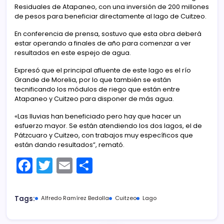
Residuales de Atapaneo, con una inversión de 200 millones
de pesos para beneficiar directamente al lago de Cuitzeo.
En conferencia de prensa, sostuvo que esta obra deberá
estar operando a finales de año para comenzar a ver
resultados en este espejo de agua.
Expresó que el principal afluente de este lago es el río
Grande de Morelia, por lo que también se están
tecnificando los módulos de riego que están entre
Atapaneo y Cuitzeo para disponer de más agua.
«Las lluvias han beneficiado pero hay que hacer un
esfuerzo mayor. Se están atendiendo los dos lagos, el de
Pátzcuaro y Cuitzeo, con trabajos muy específicos que
están dando resultados”, remató.
F
T
E
C
a
w
m
o
c
itt
ai
m
Tags:
Alfredo Ramírez Bedolla
Cuitzeo
Lago
e
er
l
p