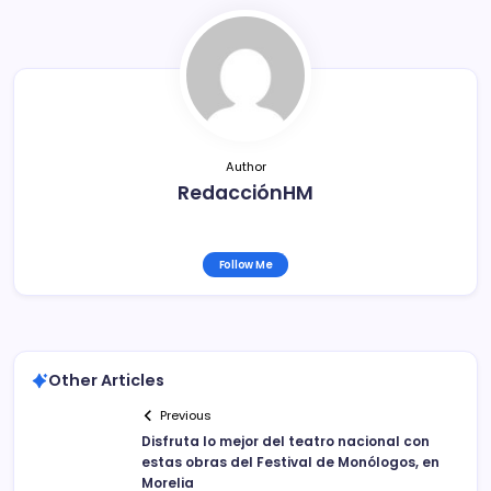
b
ar
o
tir
o
k
Author
RedacciónHM
Follow Me
Other Articles
Previous
Disfruta lo mejor del teatro nacional con
estas obras del Festival de Monólogos, en
Morelia