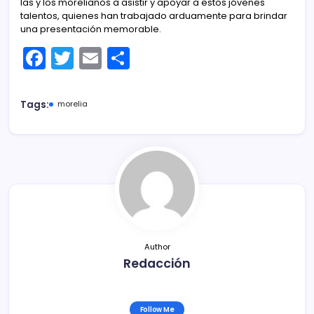
las y los morelianos a asistir y apoyar a estos jóvenes
talentos, quienes han trabajado arduamente para brindar
una presentación memorable.
F
T
E
C
a
w
m
o
c
itt
ai
m
Tags:
morelia
e
er
l
p
b
ar
o
tir
o
k
Author
Redacción
Follow Me