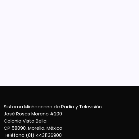
Sistema Michoacano de Radio y Televisión
José Rosas Moreno #200
Colonia Vista Bella
CP 58090, Morelia, México
Teléfono (01) 4431136900
Contacto
smichoacanortv@gmail.com
Sistema Michoacano de Radio y Televisión
José Rosas Moreno #200
Colonia Vista Bella
CP 58090, Morelia, México
Teléfono (01) 4431136900