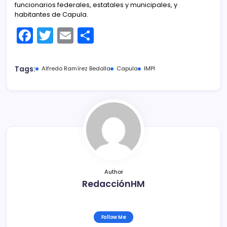
funcionarios federales, estatales y municipales, y
habitantes de Capula.
F
T
E
C
a
w
m
o
c
itt
ai
m
Tags:
Alfredo Ramírez Bedolla
Capula
IMPI
e
er
l
p
b
ar
o
tir
o
k
Author
RedacciónHM
Follow Me