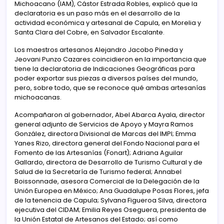
Michoacano (IAM), Cástor Estrada Robles, explicó que la
declaratoria es un paso más en el desarrollo de la
actividad económica y artesanal de Capula, en Morelia y
Santa Clara del Cobre, en Salvador Escalante.
Los maestros artesanos Alejandro Jacobo Pineda y
Jeovani Punzo Cazares coincidieron en la importancia que
tiene la declaratoria de Indicaciones Geográficas para
poder exportar sus piezas a diversos países del mundo,
pero, sobre todo, que se reconoce qué ambas artesanías
michoacanas.
Acompañaron al gobernador, Abel Abarca Ayala, director
general adjunto de Servicios de Apoyo y Mayra Ramos
González, directora Divisional de Marcas del IMPI; Emma
Yanes Rizo, directora general del Fondo Nacional para el
Fomento de las Artesanías (Fonart); Adriana Aguilar
Gallardo, directora de Desarrollo de Turismo Cultural y de
Salud de la Secretaría de Turismo federal; Annabel
Boissonnade, asesora Comercial de la Delegación de la
Unión Europea en México; Ana Guadalupe Posas Flores, jefa
de la tenencia de Capula; Sylvana Figueroa Silva, directora
ejecutiva del CIDAM; Emilia Reyes Oseguera, presidenta de
la Unión Estatal de Artesanos del Estado; así como