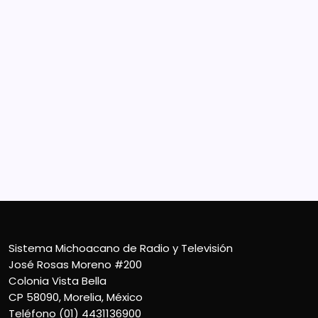
Sistema Michoacano de Radio y Televisión
José Rosas Moreno #200
Colonia Vista Bella
CP 58090, Morelia, México
Teléfono (01) 4431136900
Contacto
smichoacanortv@gmail.com
Sistema Michoacano de Radio y Televisión
José Rosas Moreno #200
Colonia Vista Bella
CP 58090, Morelia, México
Teléfono (01) 4431136900