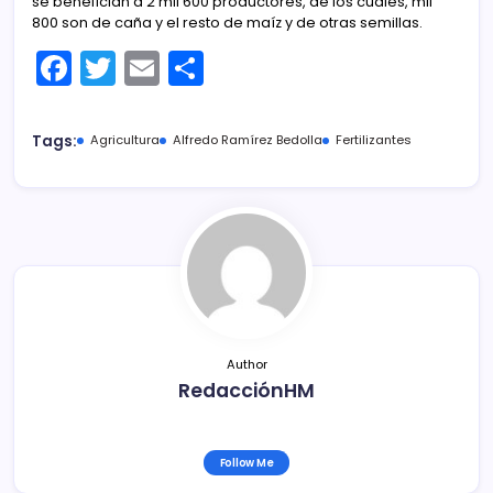
se benefician a 2 mil 600 productores, de los cuales, mil
800 son de caña y el resto de maíz y de otras semillas.
F
T
E
C
a
w
m
o
c
itt
ai
m
Tags:
Agricultura
Alfredo Ramírez Bedolla
Fertilizantes
e
er
l
p
b
ar
o
tir
o
k
Author
RedacciónHM
Follow Me