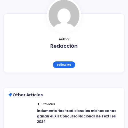
o
tir
o
k
Author
Redacción
Follow Me
Other Articles
Previous
Indumentarias tradicionales michoacanas
ganan el XII Concurso Nacional de Textiles
2024