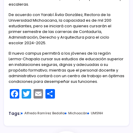
escaleras.
De acuerdo con Yarabí Ávila González, Rectora de la
Universidad Michoacana, la capacidad es de mil 200
estudiantes, pero se iniciará con quienes cursarán el
primer semestre de las carreras de Contaduría,
Administración, Derecho y Arquitectura para el ciclo
escolar 2024-2025.
El nuevo campus permitirá a los jóvenes de la región
Lerma-Chapala cursar sus estudios de educación superior
en instalaciones seguras, dignas y adecuadas a su
propósito formativo; mientras que el personal docente y
administrativo contará con un centro de trabajo en óptimas
condiciones para desempeñar sus funciones.
F
T
E
C
a
w
m
o
c
itt
ai
m
Tags:
Alfredo Ramírez Bedolla
Michoacán
UMSNH
e
er
l
p
b
ar