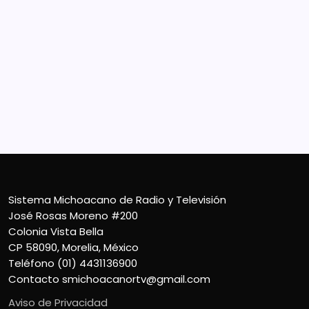
Sistema Michoacano de Radio y Televisión
José Rosas Moreno #200
Colonia Vista Bella
CP 58090, Morelia, México
Teléfono (01) 4431136900
Contacto
smichoacanortv@gmail.com
Sistema Michoacano de Radio y Televisión
José Rosas Moreno #200
Colonia Vista Bella
CP 58090, Morelia, México
Teléfono (01) 4431136900
Contacto
smichoacanortv@gmail.com
Aviso de Privacidad