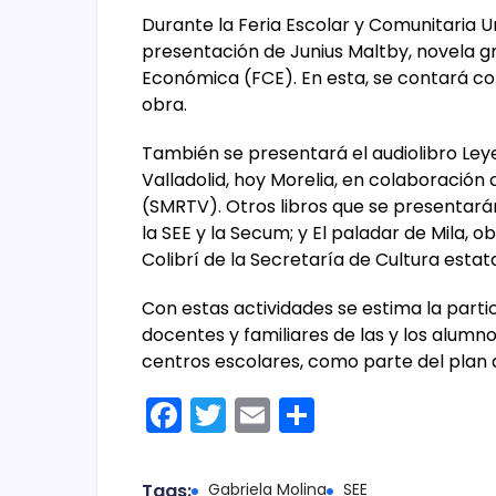
Durante la Feria Escolar y Comunitaria U
presentación de Junius Maltby, novela gr
Económica (FCE). En esta, se contará con
obra.
También se presentará el audiolibro Ley
Valladolid, hoy Morelia, en colaboración
(SMRTV). Otros libros que se presentarán 
la SEE y la Secum; y El paladar de Mila, 
Colibrí de la Secretaría de Cultura estata
Con estas actividades se estima la parti
docentes y familiares de las y los alumn
centros escolares, como parte del plan 
F
T
E
C
a
w
m
o
c
itt
ai
m
Tags:
Gabriela Molina
SEE