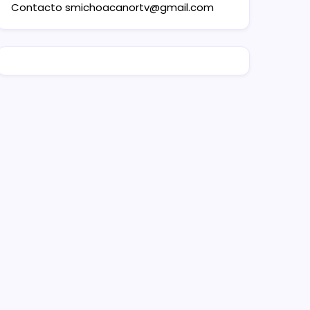
Contacto
smichoacanortv@gmail.com