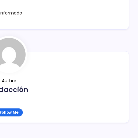
 informado
Author
dacción
Follow Me