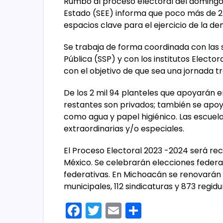
Rumbo al proceso electoral del domingo 2
Estado (SEE) informa que poco más de 2 
espacios clave para el ejercicio de la de
Se trabaja de forma coordinada con las
Pública (SSP) y con los institutos Electo
con el objetivo de que sea una jornada tr
De los 2 mil 94 planteles que apoyarán en 
restantes son privados; también se apoy
como agua y papel higiénico. Las escuela
extraordinarias y/o especiales.
El Proceso Electoral 2023 -2024 será r
México. Se celebrarán elecciones federal
federativas. En Michoacán se renovarán 4
municipales, 112 sindicaturas y 873 regidu
F
T
E
C