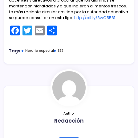
docentes y directivos a procurar que los alumnos se
mantengan hidratados y a que ingieran alimentos frescos.
La más reciente circular emitida por la autoridad educativa
se puede consultar en esta liga:
http://bit.ly/3wO5581.
F
T
E
C
a
w
m
o
c
itt
ai
m
Tags:
Horario especial
SEE
e
er
l
p
b
ar
o
tir
o
k
Author
Redacción