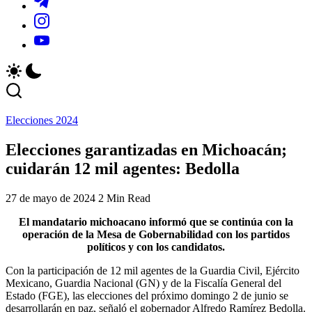
y
locales
_r=1&_t=ZS-
https://www.instagram.com/sistema.michoacano?
actividades
y
96a0qhG5we1
igsh=MThxMmFoOWI5enZ3dA==
de
actividades
https://youtube.com/@smichoacano?
la
de
si=USYJvLW5p3fCXs4Z
región.
la
región.
Elecciones 2024
Elecciones garantizadas en Michoacán;
cuidarán 12 mil agentes: Bedolla
27 de mayo de 2024
2 Min Read
El mandatario michoacano informó que se continúa con la
operación de la Mesa de Gobernabilidad con los partidos
políticos y con los candidatos.
Con la participación de 12 mil agentes de la Guardia Civil, Ejército
Mexicano, Guardia Nacional (GN) y de la Fiscalía General del
Estado (FGE), las elecciones del próximo domingo 2 de junio se
desarrollarán en paz, señaló el gobernador Alfredo Ramírez Bedolla.