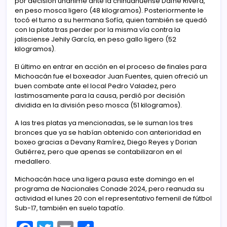
por decisión unánime ante la chihuahuense Dafne Rivera,
en peso mosca ligero (48 kilogramos). Posteriormente le
tocó el turno a su hermana Sofía, quien también se quedó
con la plata tras perder por la misma vía contra la
jalisciense Jehily García, en peso gallo ligero (52
kilogramos).
El último en entrar en acción en el proceso de finales para
Michoacán fue el boxeador Juan Fuentes, quien ofreció un
buen combate ante el local Pedro Valadez, pero
lastimosamente para la causa, perdió por decisión
dividida en la división peso mosca (51 kilogramos).
A las tres platas ya mencionadas, se le suman los tres
bronces que ya se habían obtenido con anterioridad en
boxeo gracias a Devany Ramírez, Diego Reyes y Dorian
Gutiérrez, pero que apenas se contabilizaron en el
medallero.
Michoacán hace una ligera pausa este domingo en el
programa de Nacionales Conade 2024, pero reanuda su
actividad el lunes 20 con el representativo femenil de fútbol
Sub-17, también en suelo tapatío.