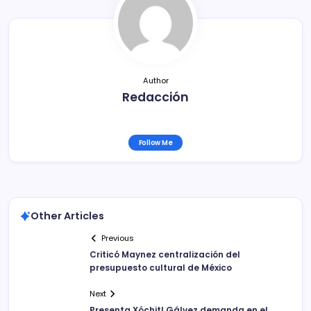
o
tir
o
k
Author
Redacción
Follow Me
Other Articles
Previous
Criticó Maynez centralización del
presupuesto cultural de México
Next
Presenta Xóchitl Gálvez demanda en el