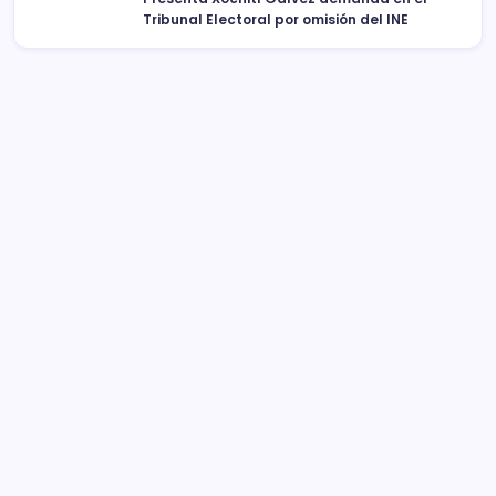
Tribunal Electoral por omisión del INE
Sistema Michoacano de Radio y Televisión
José Rosas Moreno #200
Colonia Vista Bella
CP 58090, Morelia, México
Teléfono (01) 4431136900
Contacto
smichoacanortv@gmail.com