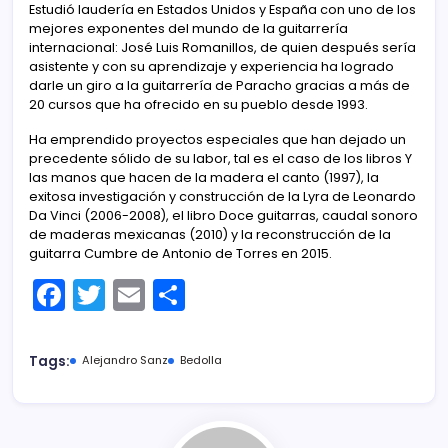
Estudió laudería en Estados Unidos y España con uno de los
mejores exponentes del mundo de la guitarrería
internacional: José Luis Romanillos, de quien después sería
asistente y con su aprendizaje y experiencia ha logrado
darle un giro a la guitarrería de Paracho gracias a más de
20 cursos que ha ofrecido en su pueblo desde 1993.
Ha emprendido proyectos especiales que han dejado un
precedente sólido de su labor, tal es el caso de los libros Y
las manos que hacen de la madera el canto (1997), la
exitosa investigación y construcción de la Lyra de Leonardo
Da Vinci (2006-2008), el libro Doce guitarras, caudal sonoro
de maderas mexicanas (2010) y la reconstrucción de la
guitarra Cumbre de Antonio de Torres en 2015.
F
T
E
C
a
w
m
o
c
itt
ai
m
Tags:
Alejandro Sanz
Bedolla
e
er
l
p
b
ar