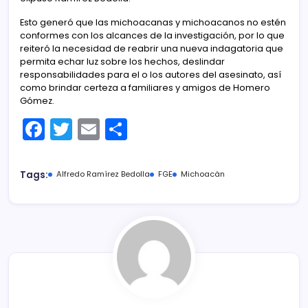
Esto generó que las michoacanas y michoacanos no estén
conformes con los alcances de la investigación, por lo que
reiteró la necesidad de reabrir una nueva indagatoria que
permita echar luz sobre los hechos, deslindar
responsabilidades para el o los autores del asesinato, así
como brindar certeza a familiares y amigos de Homero
Gómez.
F
T
E
C
a
w
m
o
c
itt
ai
m
Tags:
Alfredo Ramírez Bedolla
FGE
Michoacàn
e
er
l
p
b
ar
o
tir
o
k