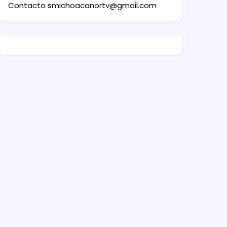
Contacto
smichoacanortv@gmail.com