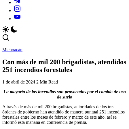
y
locales
_r=1&_t=ZS-
https://www.instagram.com/sistema.michoacano?
actividades
y
96a0qhG5we1
igsh=MThxMmFoOWI5enZ3dA==
de
actividades
https://youtube.com/@smichoacano?
la
de
si=USYJvLW5p3fCXs4Z
región.
la
región.
Michoacán
Con más de mil 200 brigadistas, atendidos
251 incendios forestales
1 de abril de 2024
2 Min Read
La mayoría de los incendios son provocados por el cambio de uso
de suelo
A través de más de mil 200 brigadistas, autoridades de los tres
órdenes de gobierno han atendido de manera puntual 251 incendios
forestales entre los meses de febrero y marzo de este año, así se
informó esta mañana en conferencia de prensa.