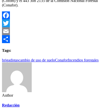
(Cofom) y el 443 308 2135 de la Comisión Nacional Forestal
(Conafor).
Facebook
Twitter
Email
Compartir
Tags:
brigadistas
cambio de uso de suelo
Conafor
Incendios forestales
Author
Redacción