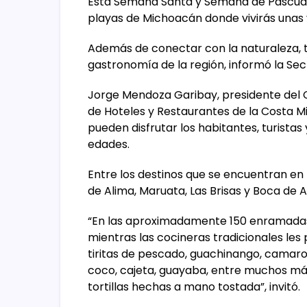
Esta Semana Santa y Semana de Pascua n
playas de Michoacán donde vivirás unas 
Además de conectar con la naturaleza, 
gastronomía de la región, informó la Se
Jorge Mendoza Garibay, presidente del C
de Hoteles y Restaurantes de la Costa M
pueden disfrutar los habitantes, turistas 
edades.
Entre los destinos que se encuentran en
de Alima, Maruata, Las Brisas y Boca de 
“En las aproximadamente 150 enramadas 
mientras las cocineras tradicionales le
tiritas de pescado, guachinango, camar
coco, cajeta, guayaba, entre muchos m
tortillas hechas a mano tostada”, invitó.