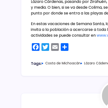
Lázaro Cárdenas, pasando por Zirahuén, 
y media. O bien, si se va desde Colima, 
punto por donde se entra a las playas d
En estas vacaciones de Semana Santa, l
invita a la población a acercarse a toda
actividades se puede consultar en
www.v
F
T
E
C
a
w
m
o
c
itt
ai
m
Tags:
Costa de Michoacán
Lázaro Cáden
e
er
l
p
b
ar
o
tir
o
k