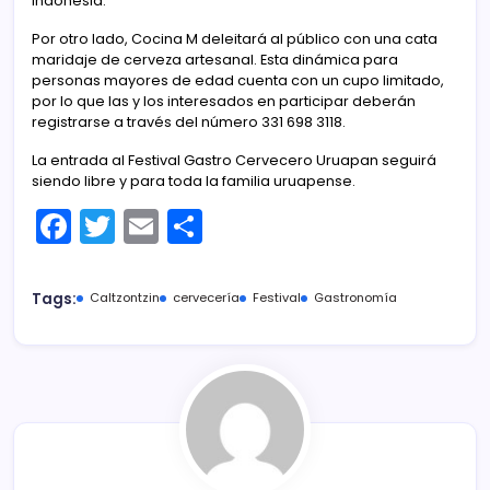
Indonesia.
Por otro lado, Cocina M deleitará al público con una cata
maridaje de cerveza artesanal. Esta dinámica para
personas mayores de edad cuenta con un cupo limitado,
por lo que las y los interesados en participar deberán
registrarse a través del número 331 698 3118.
La entrada al Festival Gastro Cervecero Uruapan seguirá
siendo libre y para toda la familia uruapense.
F
T
E
C
a
w
m
o
c
itt
ai
m
Tags:
Caltzontzin
cervecería
Festival
Gastronomía
e
er
l
p
b
ar
o
tir
o
k