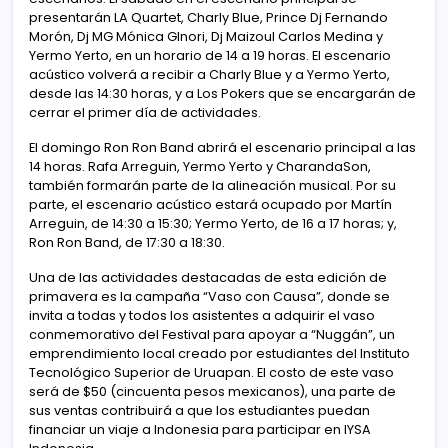
presentarán LA Quartet, Charly Blue, Prince Dj Fernando
Morón, Dj MG Mónica GInori, Dj Maizoul Carlos Medina y
Yermo Yerto, en un horario de 14 a 19 horas. El escenario
acústico volverá a recibir a Charly Blue y a Yermo Yerto,
desde las 14:30 horas, y a Los Pokers que se encargarán de
cerrar el primer día de actividades.
El domingo Ron Ron Band abrirá el escenario principal a las
14 horas. Rafa Arreguin, Yermo Yerto y CharandaSon,
también formarán parte de la alineación musical. Por su
parte, el escenario acústico estará ocupado por Martín
Arreguin, de 14:30 a 15:30; Yermo Yerto, de 16 a 17 horas; y,
Ron Ron Band, de 17:30 a 18:30.
Una de las actividades destacadas de esta edición de
primavera es la campaña “Vaso con Causa”, donde se
invita a todas y todos los asistentes a adquirir el vaso
conmemorativo del Festival para apoyar a “Nuggán”, un
emprendimiento local creado por estudiantes del Instituto
Tecnológico Superior de Uruapan. El costo de este vaso
será de $50 (cincuenta pesos mexicanos), una parte de
sus ventas contribuirá a que los estudiantes puedan
financiar un viaje a Indonesia para participar en IYSA