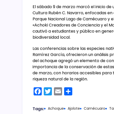
El sábado 9 de marzo marcó el inicio de u
Cultura Rubén C. Navarro, enfocadas en 
Parque Nacional Lago de Camécuaro y el 
«Achoki Creadores de Conciencia y el Ma
cautivó a estudiantes y público en genera
biodiversidad local.
Las conferencias sobre las especies nativ
Ramírez García, ofrecieron un análisis pr
del achoque agregó un elemento de cone
importancia de la conservación de estas
de marzo, con horarios accesibles para t
riqueza natural de la región.
F
T
E
C
a
w
m
o
c
itt
ai
m
Tags:
Achoque
Ajolote
Camécuaro
Ta